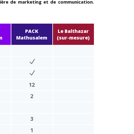
tière de marketing et de communication.
PACK
Le Balthazar
m
Mathusalem
(sur-mesure)
12
2
3
1