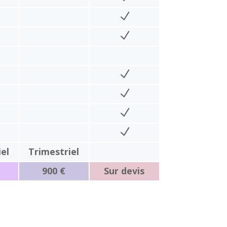
el
Trimestriel
900 €
Sur devis