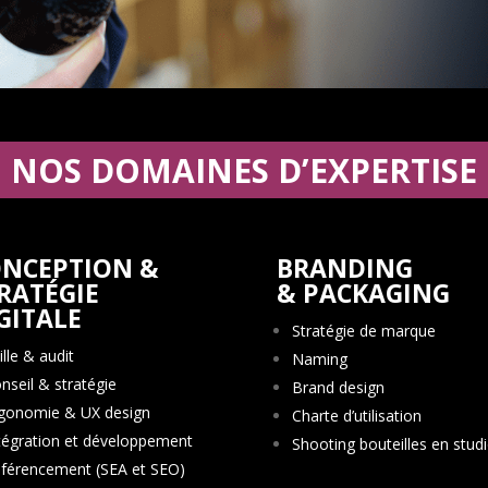
NOS DOMAINES D’EXPERTISE
NCEPTION &
BRANDING
RATÉGIE
& PACKAGING
GITALE
Stratégie de marque
ille & audit
Naming
nseil & stratégie
Brand design
gonomie & UX design
Charte d’utilisation
tégration et développement
Shooting bouteilles en stud
férencement (SEA et SEO)