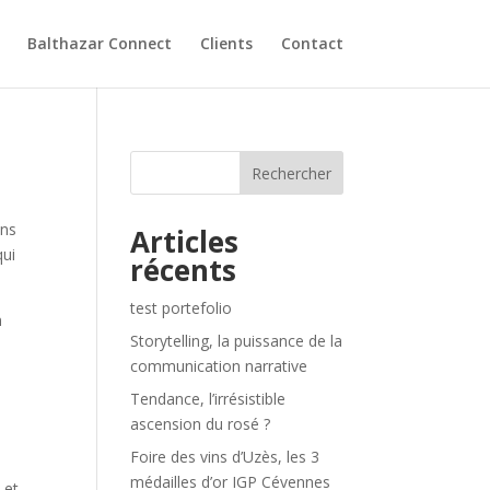
Balthazar Connect
Clients
Contact
Rechercher
ans
Articles
qui
récents
test portefolio
n
Storytelling, la puissance de la
communication narrative
Tendance, l’irrésistible
ascension du rosé ?
Foire des vins d’Uzès, les 3
médailles d’or IGP Cévennes
 et