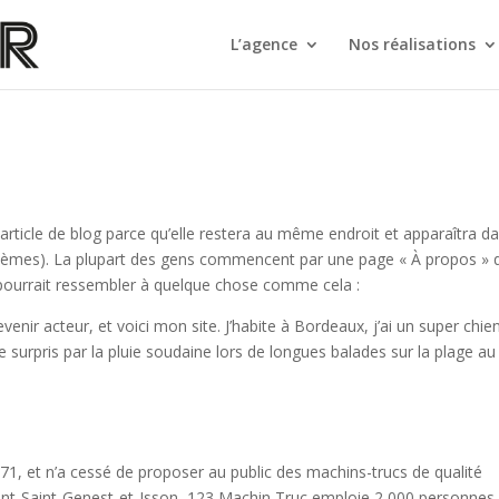
L’agence
Nos réalisations
 article de blog parce qu’elle restera au même endroit et apparaîtra d
s thèmes). La plupart des gens commencent par une page « À propos » 
a pourrait ressembler à quelque chose comme cela :
venir acteur, et voici mon site. J’habite à Bordeaux, j’ai un super chie
tre surpris par la pluie soudaine lors de longues balades sur la plage au
1, et n’a cessé de proposer au public des machins-trucs de qualité
nt-Saint-Genest-et-Isson, 123 Machin Truc emploie 2 000 personnes,